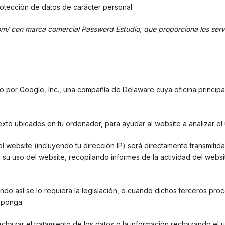
protección de datos de carácter personal.
com/ con marca comercial Password Estudio, que proporciona los ser
do por Google, Inc., una compañía de Delaware cuya oficina princi
exto ubicados en tu ordenador, para ayudar al website a analizar el
l website (incluyendo tu dirección IP) será directamente transmitid
e su uso del website, recopilando informes de la actividad del websi
ando así se lo requiera la legislación, o cuando dichos terceros pr
sponga.
chazar el tratamiento de los datos o la información rechazando el 