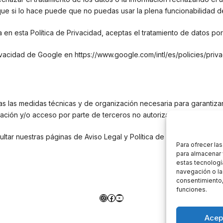
e si lo hace puede que no puedas usar la plena funcionabilidad de
da en esta Política de Privacidad, aceptas el tratamiento de datos po
ivacidad de Google en https://www.google.com/intl/es/policies/priva
 las medidas técnicas y de organización necesaria para garantizar 
eración y/o acceso por parte de terceros no autorizados.
tar nuestras páginas de Aviso Legal y Política de Cookies.
Para ofrecer la
para almacenar 
estas tecnologí
navegación o las
consentimiento,
funciones.
Instagram
Facebook
YouTube
Acep